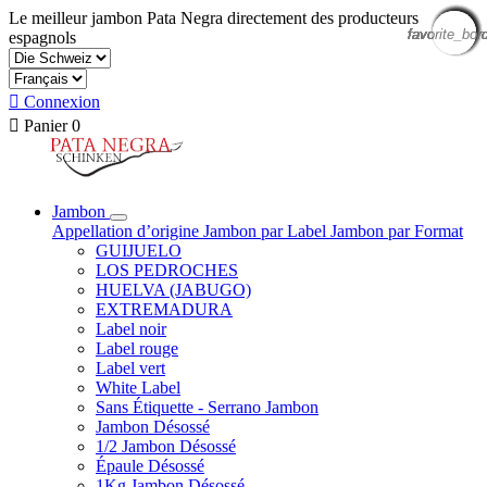
Le meilleur jambon Pata Negra directement des producteurs
favorite_bor
favorite_bor
favorite_bor
favorite_bor
favorite_bor
favorite_bor
favorite_bor
favorite_bor
favorite_bor
favorite_bor
favorite_bor
favorite_bor
espagnols

Connexion

Panier
0
Jambon
Appellation d’origine
Jambon par Label
Jambon par Format
GUIJUELO
LOS PEDROCHES
HUELVA (JABUGO)
EXTREMADURA
Label noir
Label rouge
Label vert
White Label
Sans Étiquette - Serrano Jambon
Jambon Désossé
1/2 Jambon Désossé
Épaule Désossé
1Kg Jambon Désossé