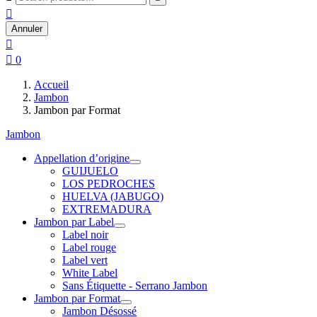

Annuler


0
Accueil
Jambon
Jambon par Format
Jambon
Appellation d’origine
GUIJUELO
LOS PEDROCHES
HUELVA (JABUGO)
EXTREMADURA
Jambon par Label
Label noir
Label rouge
Label vert
White Label
Sans Étiquette - Serrano Jambon
Jambon par Format
Jambon Désossé