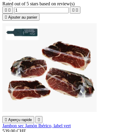
Rated
out of 5 stars based on
review(s)





Ajouter au panier

Aperçu rapide

Jambon sec Jamón Ibérico, label vert
539,00 CHF