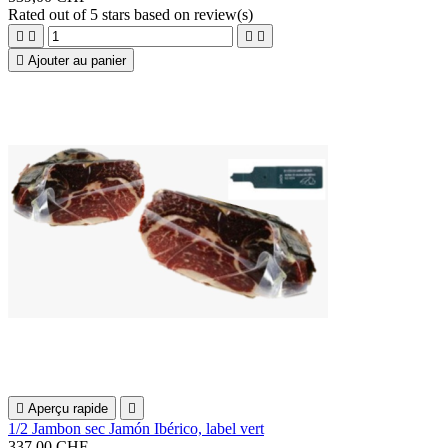
Rated
out of 5 stars based on
review(s)





Ajouter au panier

Aperçu rapide

1/2 Jambon sec Jamón Ibérico, label vert
337,00 CHF