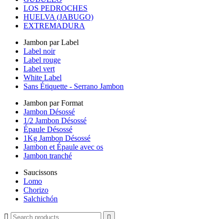
LOS PEDROCHES
HUELVA (JABUGO)
EXTREMADURA
Jambon par Label
Label noir
Label rouge
Label vert
White Label
Sans Étiquette - Serrano Jambon
Jambon par Format
Jambon Désossé
1/2 Jambon Désossé
Épaule Désossé
1Kg Jambon Désossé
Jambon et Épaule avec os
Jambon tranché
Saucissons
Lomo
Chorizo
Salchichón

