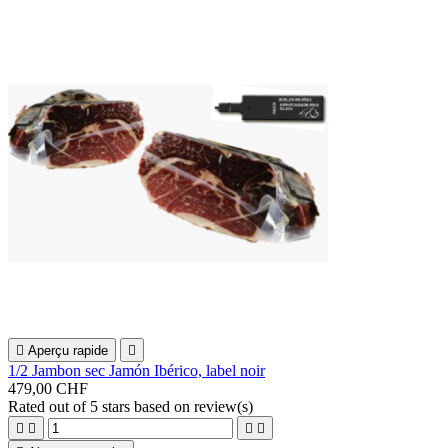

Aperçu rapide

1/2 Jambon sec Jamón Ibérico, label noir
479,00 CHF
Rated
out of 5 stars based on
review(s)



