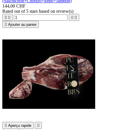
(Salchichon+Chorizo+lomo+Jambon)
144,00 CHF
Rated
out of 5 stars based on
review(s)





Ajouter au panier

Aperçu rapide
