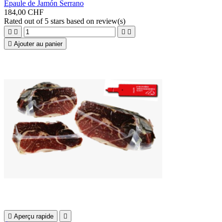
Épaule de Jamón Serrano
184,00 CHF
Rated
out of 5 stars based on
review(s)





Ajouter au panier

Aperçu rapide
