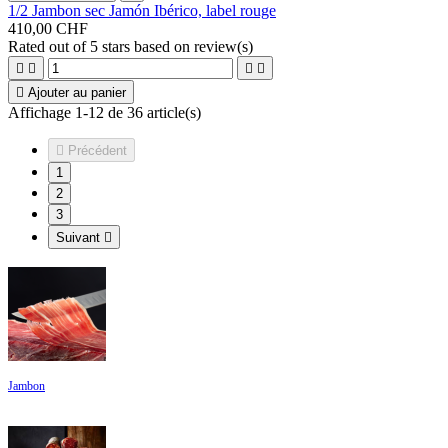
1/2 Jambon sec Jamón Ibérico, label rouge
410,00 CHF
Rated
out of 5 stars based on
review(s)





Ajouter au panier
Affichage 1-12 de 36 article(s)

Précédent
1
2
3
Suivant

Jambon