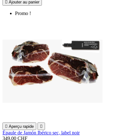

Ajouter au panier
Promo !

Aperçu rapide

Épaule de Jamón Ibérico sec, label noir
349,00 CHF