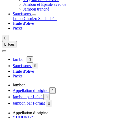
Jambon et Épaule avec os
Jambon tranché
Saucissons
Lomo
Chorizo
Salchichón
Huile d'olive
Packs


Tous
Jambon

Saucissons

Huile d'olive
Packs
Jambon
Appellation d’origine

Jambon par Label

Jambon par Format

Appellation d’origine
GUIJUELO