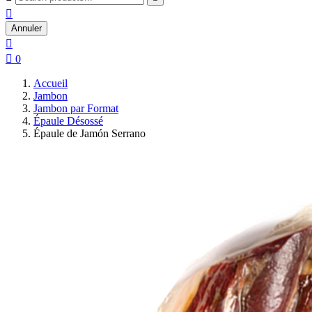

Annuler


0
Accueil
Jambon
Jambon par Format
Épaule Désossé
Épaule de Jamón Serrano