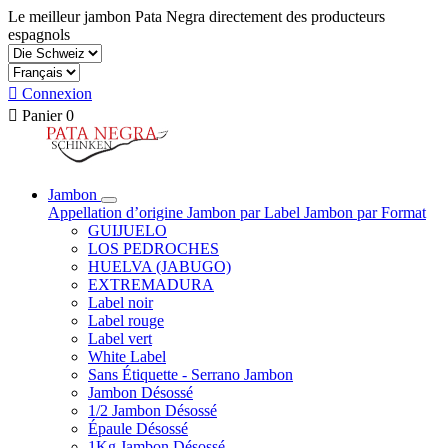
Le meilleur jambon Pata Negra directement des producteurs
espagnols

Connexion

Panier
0
Jambon
Appellation d’origine
Jambon par Label
Jambon par Format
GUIJUELO
LOS PEDROCHES
HUELVA (JABUGO)
EXTREMADURA
Label noir
Label rouge
Label vert
White Label
Sans Étiquette - Serrano Jambon
Jambon Désossé
1/2 Jambon Désossé
Épaule Désossé
1Kg Jambon Désossé