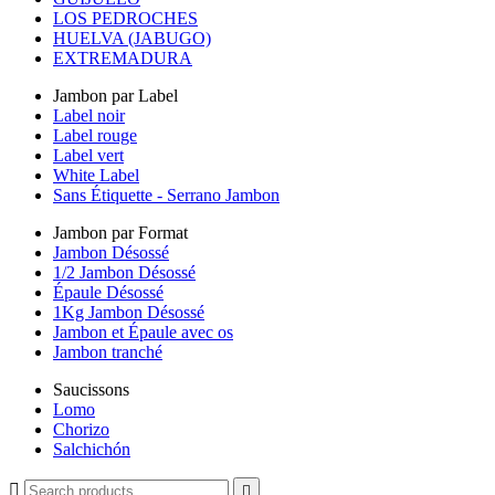
LOS PEDROCHES
HUELVA (JABUGO)
EXTREMADURA
Jambon par Label
Label noir
Label rouge
Label vert
White Label
Sans Étiquette - Serrano Jambon
Jambon par Format
Jambon Désossé
1/2 Jambon Désossé
Épaule Désossé
1Kg Jambon Désossé
Jambon et Épaule avec os
Jambon tranché
Saucissons
Lomo
Chorizo
Salchichón

