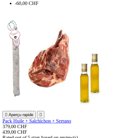
-60,00 CHF

Aperçu rapide

Pack Huile + Salchichon + Serrano
379,00 CHF
439,00 CHF
Rated
out of 5 stars based on
review(s)