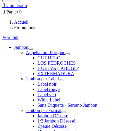

Connexion

Panier
0
Accueil
Promotions
Voir tout
Jambon
Appellation d’origine
GUIJUELO
LOS PEDROCHES
HUELVA (JABUGO)
EXTREMADURA
Jambon par Label
Label noir
Label rouge
Label vert
White Label
Sans Étiquette - Serrano Jambon
Jambon par Format
Jambon Désossé
1/2 Jambon Désossé
Épaule Désossé