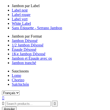
Jambon par Label
Label noir
Label rouge
Label vert
White Label
Sans Étiquette - Serrano Jambon
Jambon par Format
Jambon Désossé
1/2 Jambon Désossé
Épaule Désossé
1Kg Jambon Désossé
Jambon et Épaule avec os
Jambon tranché
Saucissons
Lomo
Chorizo
Salchichón



Annuler