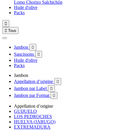
Lomo
Chorizo
Salchichón
Huile d'olive
Packs


Tous
Jambon

Saucissons

Huile d'olive
Packs
Jambon
Appellation d’origine

Jambon par Label

Jambon par Format

Appellation d’origine
GUIJUELO
LOS PEDROCHES
HUELVA (JABUGO)
EXTREMADURA