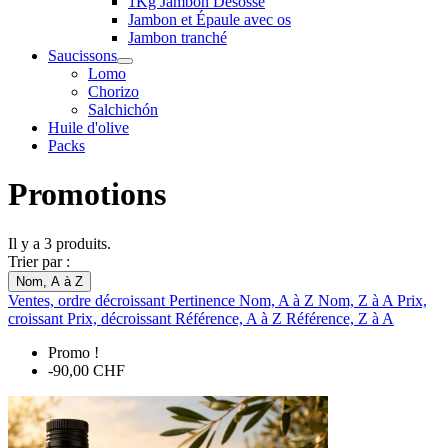
1Kg Jambon Désossé
Jambon et Épaule avec os
Jambon tranché
Saucissons
Lomo
Chorizo
Salchichón
Huile d'olive
Packs
Promotions
Il y a 3 produits.
Trier par :
Nom, A à Z
Ventes, ordre décroissant
Pertinence
Nom, A à Z
Nom, Z à A
Prix,
croissant
Prix, décroissant
Référence, A à Z
Référence, Z à A
Promo !
-90,00 CHF