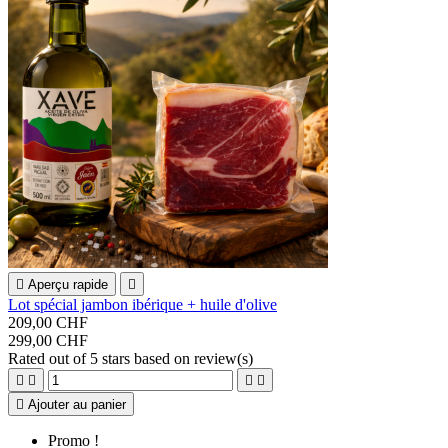

Aperçu rapide

Lot spécial jambon ibérique + huile d'olive
209,00 CHF
299,00 CHF
Rated
out of 5 stars based on
review(s)





Ajouter au panier
Promo !