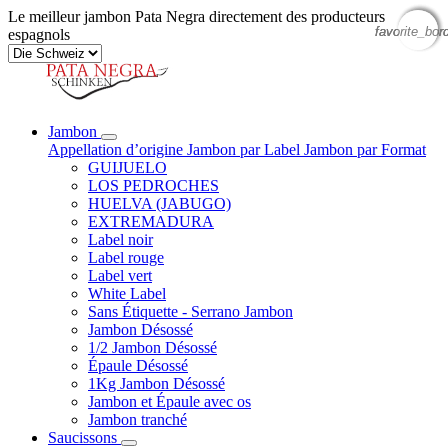
Le meilleur jambon Pata Negra directement des producteurs
favorite_bor
favorite_bor
favorite_bor
espagnols
Jambon
Appellation d’origine
Jambon par Label
Jambon par Format
GUIJUELO
LOS PEDROCHES
HUELVA (JABUGO)
EXTREMADURA
Label noir
Label rouge
Label vert
White Label
Sans Étiquette - Serrano Jambon
Jambon Désossé
1/2 Jambon Désossé
Épaule Désossé
1Kg Jambon Désossé
Jambon et Épaule avec os
Jambon tranché
Saucissons