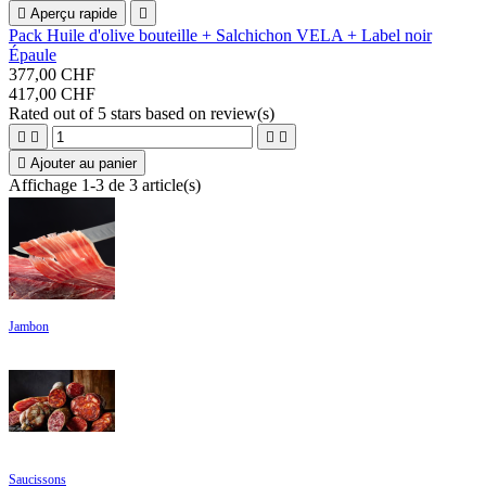

Aperçu rapide

Pack Huile d'olive bouteille + Salchichon VELA + Label noir
Épaule
377,00 CHF
417,00 CHF
Rated
out of 5 stars based on
review(s)





Ajouter au panier
Affichage 1-3 de 3 article(s)
Jambon
Saucissons