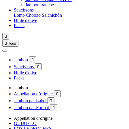
Jambon tranché
Saucissons
Lomo
Chorizo
Salchichón
Huile d'olive
Packs


Tous
Jambon

Saucissons

Huile d'olive
Packs
Jambon
Appellation d’origine

Jambon par Label

Jambon par Format

Appellation d’origine
GUIJUELO
LOS PEDROCHES