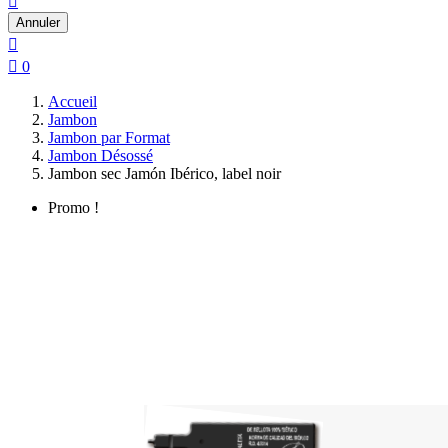

Annuler


0
Accueil
Jambon
Jambon par Format
Jambon Désossé
Jambon sec Jamón Ibérico, label noir
Promo !