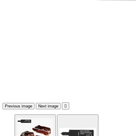
Previous image
Next image
