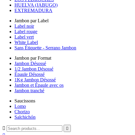
HUELVA (JABUGO)
EXTREMADURA
Jambon par Label
Label noir
Label rouge
Label vert
White Label
Sans Étiquette - Serrano Jambon
Jambon par Format
Jambon Désossé
1/2 Jambon Désossé
Épaule Désossé
1Kg Jambon Désossé
Jambon et Épaule avec os
Jambon tranché
Saucissons
Lomo
Chorizo
Salchichón

