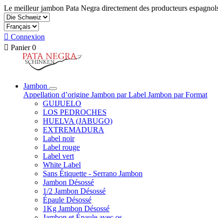
Le meilleur jambon Pata Negra directement des producteurs espagnol

Connexion

Panier
0
Jambon
Appellation d’origine
Jambon par Label
Jambon par Format
GUIJUELO
LOS PEDROCHES
HUELVA (JABUGO)
EXTREMADURA
Label noir
Label rouge
Label vert
White Label
Sans Étiquette - Serrano Jambon
Jambon Désossé
1/2 Jambon Désossé
Épaule Désossé
1Kg Jambon Désossé
Jambon et Épaule avec os