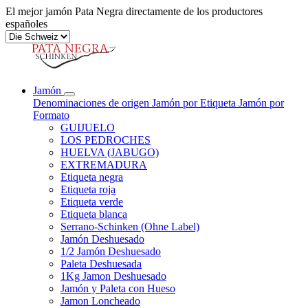
El mejor jamón Pata Negra directamente de los productores
españoles
Jamón
Denominaciones de origen
Jamón por Etiqueta
Jamón por
Formato
GUIJUELO
LOS PEDROCHES
HUELVA (JABUGO)
EXTREMADURA
Etiqueta negra
Etiqueta roja
Etiqueta verde
Etiqueta blanca
Serrano-Schinken (Ohne Label)
Jamón Deshuesado
1/2 Jamón Deshuesado
Paleta Deshuesada
1Kg Jamon Deshuesado
Jamón y Paleta con Hueso
Jamon Loncheado