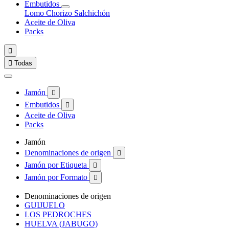
Embutidos
Lomo
Chorizo
Salchichón
Aceite de Oliva
Packs


Todas
Jamón

Embutidos

Aceite de Oliva
Packs
Jamón
Denominaciones de origen

Jamón por Etiqueta

Jamón por Formato

Denominaciones de origen
GUIJUELO
LOS PEDROCHES
HUELVA (JABUGO)