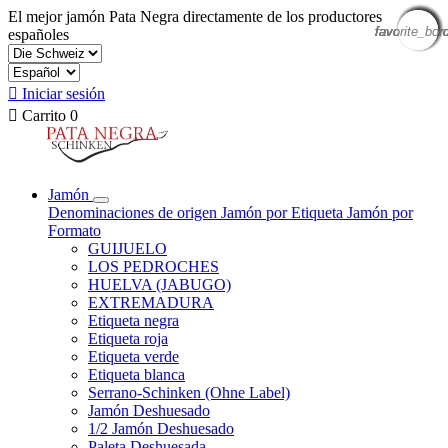
El mejor jamón Pata Negra directamente de los productores
favorite_bor
favorite_bor
favorite_bor
favorite_bor
favorite_bor
favorite_bor
favorite_bor
favorite_bor
favorite_bor
españoles

Iniciar sesión

Carrito
0
Jamón
Denominaciones de origen
Jamón por Etiqueta
Jamón por
Formato
GUIJUELO
LOS PEDROCHES
HUELVA (JABUGO)
EXTREMADURA
Etiqueta negra
Etiqueta roja
Etiqueta verde
Etiqueta blanca
Serrano-Schinken (Ohne Label)
Jamón Deshuesado
1/2 Jamón Deshuesado
Paleta Deshuesada