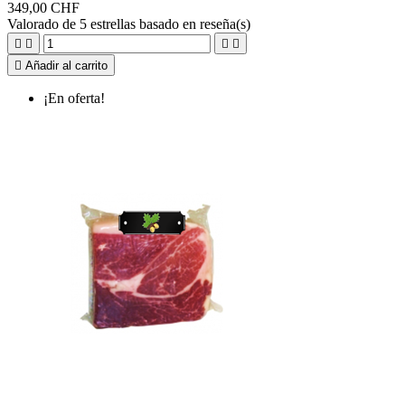
349,00 CHF
Valorado
de 5 estrellas basado en
reseña(s)





Añadir al carrito
¡En oferta!