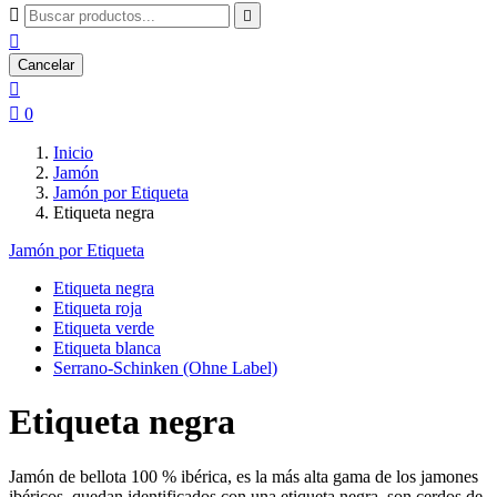



Cancelar


0
Inicio
Jamón
Jamón por Etiqueta
Etiqueta negra
Jamón por Etiqueta
Etiqueta negra
Etiqueta roja
Etiqueta verde
Etiqueta blanca
Serrano-Schinken (Ohne Label)
Etiqueta negra
Jamón de bellota 100 % ibérica, es la más alta gama de los jamones
ibéricos, quedan identificados con una etiqueta negra, son cerdos de