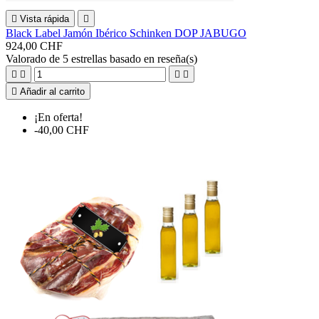

Vista rápida

Black Label Jamón Ibérico Schinken DOP JABUGO
924,00 CHF
Valorado
de 5 estrellas basado en
reseña(s)





Añadir al carrito
¡En oferta!
-40,00 CHF