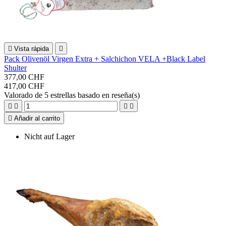

Vista rápida

Pack Olivenöl Virgen Extra + Salchichon VELA +Black Label
Shulter
377,00 CHF
417,00 CHF
Valorado
de 5 estrellas basado en
reseña(s)





Añadir al carrito
Nicht auf Lager