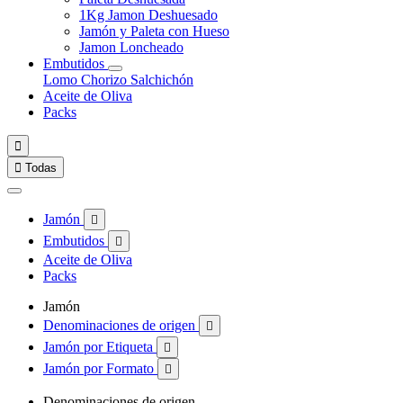
1Kg Jamon Deshuesado
Jamón y Paleta con Hueso
Jamon Loncheado
Embutidos
Lomo
Chorizo
Salchichón
Aceite de Oliva
Packs


Todas
Jamón

Embutidos

Aceite de Oliva
Packs
Jamón
Denominaciones de origen

Jamón por Etiqueta

Jamón por Formato

Denominaciones de origen