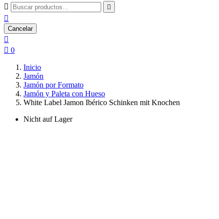



Cancelar


0
Inicio
Jamón
Jamón por Formato
Jamón y Paleta con Hueso
White Label Jamon Ibérico Schinken mit Knochen
Nicht auf Lager