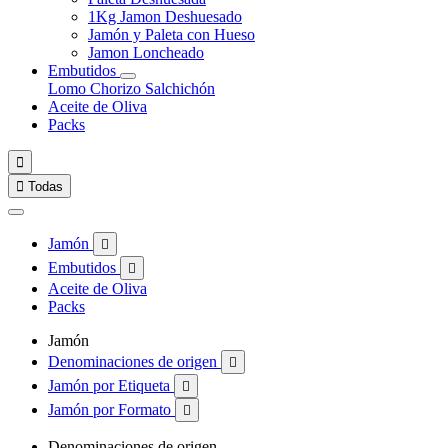
1Kg Jamon Deshuesado
Jamón y Paleta con Hueso
Jamon Loncheado
Embutidos
Lomo
Chorizo
Salchichón
Aceite de Oliva
Packs


Todas
Jamón

Embutidos

Aceite de Oliva
Packs
Jamón
Denominaciones de origen

Jamón por Etiqueta

Jamón por Formato

Denominaciones de origen