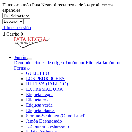
El mejor jamón Pata Negra directamente de los productores
españoles

Iniciar sesión

Carrito
0
Jamón
Denominaciones de origen
Jamón por Etiqueta
Jamón por
Formato
GUIJUELO
LOS PEDROCHES
HUELVA (JABUGO)
EXTREMADURA
Etiqueta negra
Etiqueta roja
Etiqueta verde
Etiqueta blanca
Serrano-Schinken (Ohne Label)
Jamón Deshuesado
1/2 Jamón Deshuesado
Paleta Deshuesada