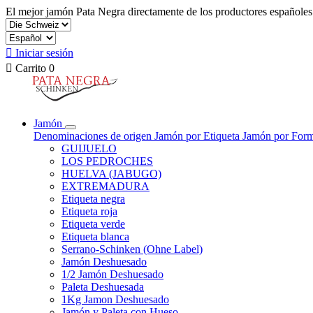
El mejor jamón Pata Negra directamente de los productores españoles

Iniciar sesión

Carrito
0
Jamón
Denominaciones de origen
Jamón por Etiqueta
Jamón por For
GUIJUELO
LOS PEDROCHES
HUELVA (JABUGO)
EXTREMADURA
Etiqueta negra
Etiqueta roja
Etiqueta verde
Etiqueta blanca
Serrano-Schinken (Ohne Label)
Jamón Deshuesado
1/2 Jamón Deshuesado
Paleta Deshuesada
1Kg Jamon Deshuesado
Jamón y Paleta con Hueso