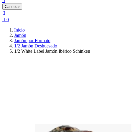

Cancelar


0
Inicio
Jamón
Jamón por Formato
1/2 Jamón Deshuesado
1/2 White Label Jamón Ibérico Schinken