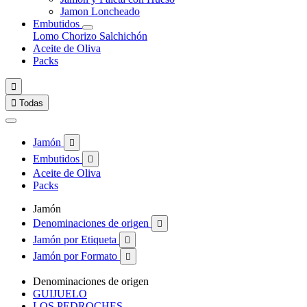
Jamon Loncheado
Embutidos
Lomo
Chorizo
Salchichón
Aceite de Oliva
Packs


Todas
Jamón

Embutidos

Aceite de Oliva
Packs
Jamón
Denominaciones de origen

Jamón por Etiqueta

Jamón por Formato

Denominaciones de origen
GUIJUELO
LOS PEDROCHES