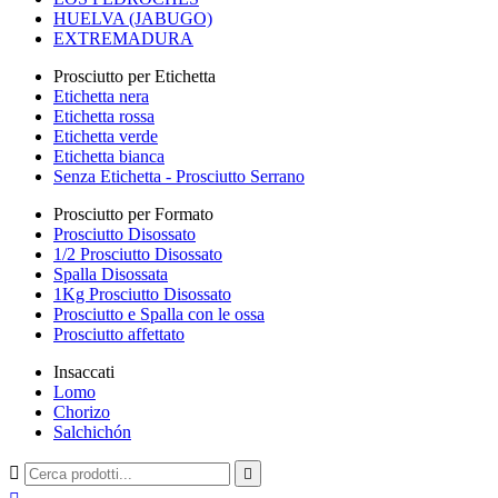
HUELVA (JABUGO)
EXTREMADURA
Prosciutto per Etichetta
Etichetta nera
Etichetta rossa
Etichetta verde
Etichetta bianca
Senza Etichetta - Prosciutto Serrano
Prosciutto per Formato
Prosciutto Disossato
1/2 Prosciutto Disossato
Spalla Disossata
1Kg Prosciutto Disossato
Prosciutto e Spalla con le ossa
Prosciutto affettato
Insaccati
Lomo
Chorizo
Salchichón

