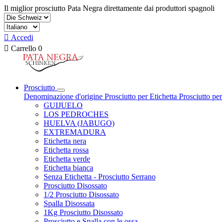
Il miglior prosciutto Pata Negra direttamente dai produttori spagnoli

Accedi

Carrello
0
Prosciutto
Denominazione d'origine
Prosciutto per Etichetta
Prosciutto pe
GUIJUELO
LOS PEDROCHES
HUELVA (JABUGO)
EXTREMADURA
Etichetta nera
Etichetta rossa
Etichetta verde
Etichetta bianca
Senza Etichetta - Prosciutto Serrano
Prosciutto Disossato
1/2 Prosciutto Disossato
Spalla Disossata
1Kg Prosciutto Disossato
Prosciutto e Spalla con le ossa