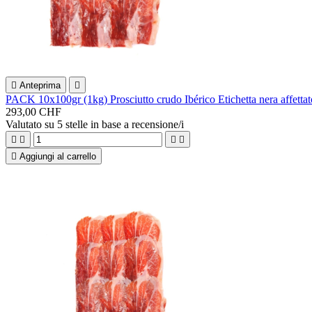

Anteprima

PACK 10x100gr (1kg) Prosciutto crudo Ibérico Etichetta nera affettat
293,00 CHF
Valutato
su 5 stelle in base a
recensione/i





Aggiungi al carrello