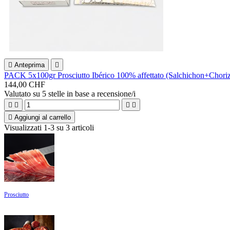

Anteprima

PACK 5x100gr Prosciutto Ibérico 100% affettato (Salchichon+Chor
144,00 CHF
Valutato
su 5 stelle in base a
recensione/i





Aggiungi al carrello
Visualizzati 1-3 su 3 articoli
Prosciutto