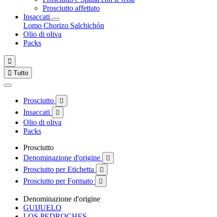
Prosciutto affettato
Insaccati
Lomo
Chorizo
Salchichón
Olio di oliva
Packs


Tutto
Prosciutto

Insaccati

Olio di oliva
Packs
Prosciutto
Denominazione d'origine

Prosciutto per Etichetta

Prosciutto per Formato

Denominazione d'origine
GUIJUELO
LOS PEDROCHES