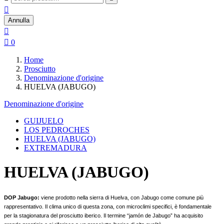

Annulla


0
Home
Prosciutto
Denominazione d'origine
HUELVA (JABUGO)
Denominazione d'origine
GUIJUELO
LOS PEDROCHES
HUELVA (JABUGO)
EXTREMADURA
HUELVA (JABUGO)
DOP Jabugo:
viene prodotto nella sierra di Huelva, con Jabugo come comune più
rappresentativo. Il clima unico di questa zona, con microclimi specifici, è fondamentale
per la stagionatura del prosciutto iberico. Il termine “jamón de Jabugo” ha acquisito