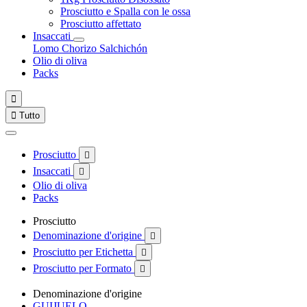
Prosciutto e Spalla con le ossa
Prosciutto affettato
Insaccati
Lomo
Chorizo
Salchichón
Olio di oliva
Packs


Tutto
Prosciutto

Insaccati

Olio di oliva
Packs
Prosciutto
Denominazione d'origine

Prosciutto per Etichetta

Prosciutto per Formato

Denominazione d'origine
GUIJUELO