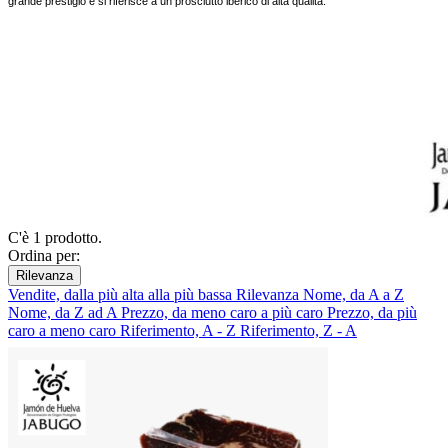
grande prestigio e si riferisce a un prosciutto iberico di alta qualità.
C'è 1 prodotto.
Ordina per:
Rilevanza
Vendite, dalla più alta alla più bassa
Rilevanza
Nome, da A a Z
Nome, da Z ad A
Prezzo, da meno caro a più caro
Prezzo, da più
caro a meno caro
Riferimento, A - Z
Riferimento, Z - A