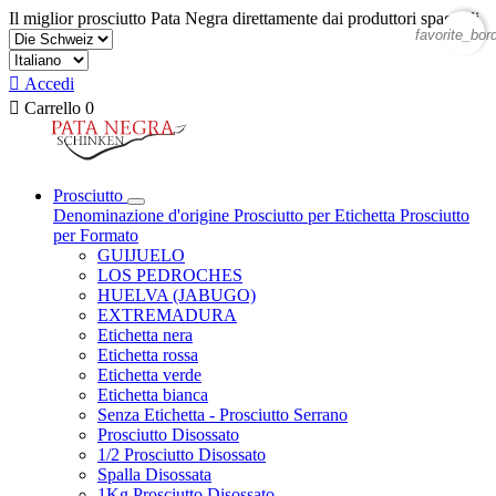
Il miglior prosciutto Pata Negra direttamente dai produttori spagnoli
favorite_bor

Accedi

Carrello
0
Prosciutto
Denominazione d'origine
Prosciutto per Etichetta
Prosciutto
per Formato
GUIJUELO
LOS PEDROCHES
HUELVA (JABUGO)
EXTREMADURA
Etichetta nera
Etichetta rossa
Etichetta verde
Etichetta bianca
Senza Etichetta - Prosciutto Serrano
Prosciutto Disossato
1/2 Prosciutto Disossato
Spalla Disossata
1Kg Prosciutto Disossato