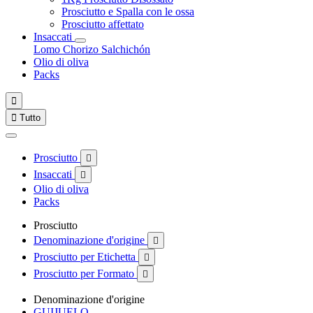
Prosciutto e Spalla con le ossa
Prosciutto affettato
Insaccati
Lomo
Chorizo
Salchichón
Olio di oliva
Packs


Tutto
Prosciutto

Insaccati

Olio di oliva
Packs
Prosciutto
Denominazione d'origine

Prosciutto per Etichetta

Prosciutto per Formato

Denominazione d'origine
GUIJUELO