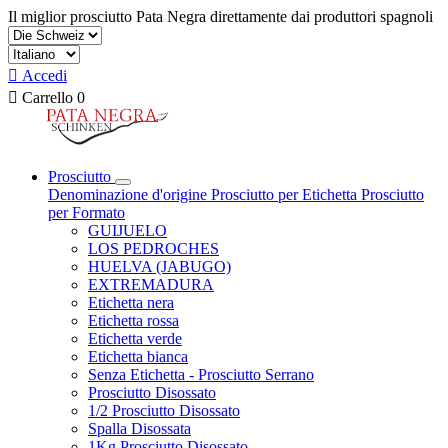
Il miglior prosciutto Pata Negra direttamente dai produttori spagnoli

Accedi

Carrello
0
Prosciutto
Denominazione d'origine
Prosciutto per Etichetta
Prosciutto
per Formato
GUIJUELO
LOS PEDROCHES
HUELVA (JABUGO)
EXTREMADURA
Etichetta nera
Etichetta rossa
Etichetta verde
Etichetta bianca
Senza Etichetta - Prosciutto Serrano
Prosciutto Disossato
1/2 Prosciutto Disossato
Spalla Disossata
1Kg Prosciutto Disossato