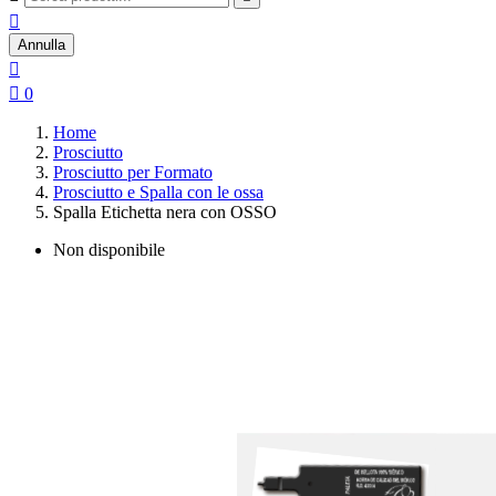

Annulla


0
Home
Prosciutto
Prosciutto per Formato
Prosciutto e Spalla con le ossa
Spalla Etichetta nera con OSSO
Non disponibile