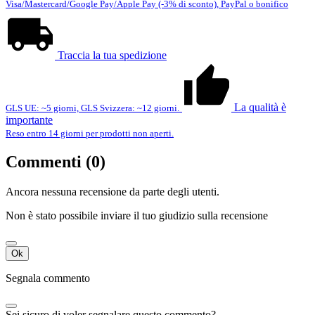
Visa/Mastercard/Google Pay/Apple Pay (-3% di sconto), PayPal o bonifico
Traccia la tua spedizione
La qualità è
GLS UE: ~5 giorni, GLS Svizzera: ~12 giorni.
importante
Reso entro 14 giorni per prodotti non aperti.
Commenti (0)
Ancora nessuna recensione da parte degli utenti.
Non è stato possibile inviare il tuo giudizio sulla recensione
Ok
Segnala commento
Sei sicuro di voler segnalare questo commento?