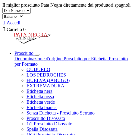
Il miglior prosciutto Pata Negra direttamente dai produttori spagnoli

Accedi

Carrello
0
Prosciutto
Denominazione d'origine
Prosciutto per Etichetta
Prosciutto
per Formato
GUIJUELO
LOS PEDROCHES
HUELVA (JABUGO)
EXTREMADURA
Etichetta nera
Etichetta rossa
Etichetta verde
Etichetta bianca
Senza Etichetta - Prosciutto Serrano
Prosciutto Disossato
1/2 Prosciutto Disossato
Spalla Disossata
1Kg Prosciutto Disossato