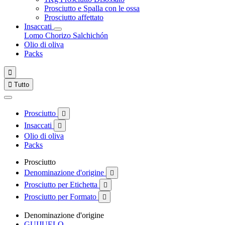
Prosciutto e Spalla con le ossa
Prosciutto affettato
Insaccati
Lomo
Chorizo
Salchichón
Olio di oliva
Packs


Tutto
Prosciutto

Insaccati

Olio di oliva
Packs
Prosciutto
Denominazione d'origine

Prosciutto per Etichetta

Prosciutto per Formato

Denominazione d'origine
GUIJUELO