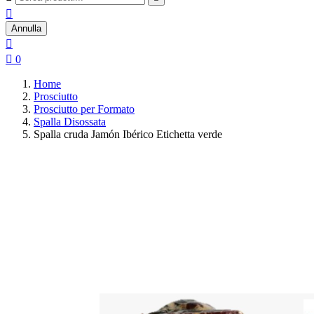

Annulla


0
Home
Prosciutto
Prosciutto per Formato
Spalla Disossata
Spalla cruda Jamón Ibérico Etichetta verde