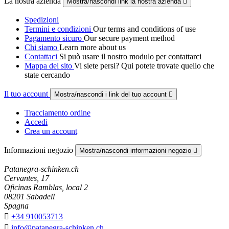
La nostra azienda
Mostra/nascondi link la nostra azienda

Spedizioni
Termini e condizioni
Our terms and conditions of use
Pagamento sicuro
Our secure payment method
Chi siamo
Learn more about us
Contattaci
Si può usare il nostro modulo per contattarci
Mappa del sito
Vi siete persi? Qui potete trovate quello che
state cercando
Il tuo account
Mostra/nascondi i link del tuo account

Tracciamento ordine
Accedi
Crea un account
Informazioni negozio
Mostra/nascondi informazioni negozio

Patanegra-schinken.ch
Cervantes, 17
Oficinas Ramblas, local 2
08201 Sabadell
Spagna

+34 910053713

info@patanegra-schinken.ch