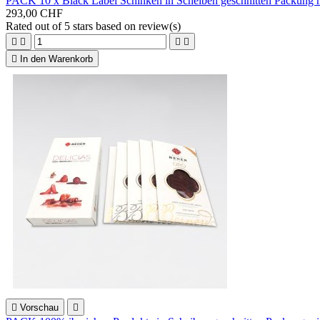
PACK 10 x Black Label Schinken in Scheiben geschnitten Packung 
293,00 CHF
Rated
out of 5 stars based on
review(s)





In den Warenkorb

Vorschau
