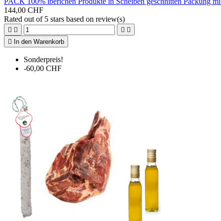
PACK 100% iberichen Produkte in Scheiben geschnitten Packung m
144,00 CHF
Rated
out of 5 stars based on
review(s)





In den Warenkorb
Sonderpreis!
-60,00 CHF