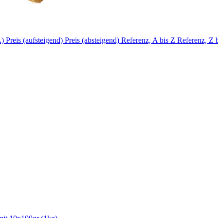
A)
Preis (aufsteigend)
Preis (absteigend)
Referenz, A bis Z
Referenz, Z 