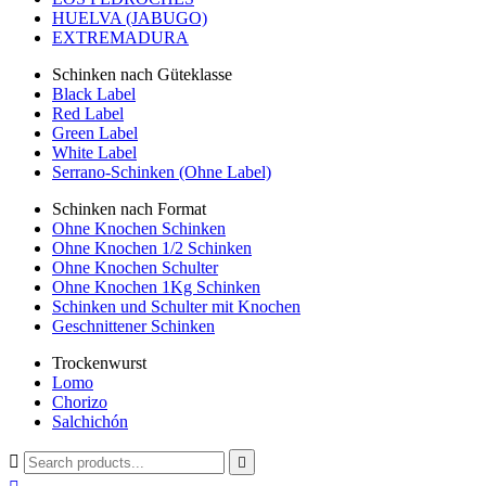
HUELVA (JABUGO)
EXTREMADURA
Schinken nach Güteklasse
Black Label
Red Label
Green Label
White Label
Serrano-Schinken (Ohne Label)
Schinken nach Format
Ohne Knochen Schinken
Ohne Knochen 1/2 Schinken
Ohne Knochen Schulter
Ohne Knochen 1Kg Schinken
Schinken und Schulter mit Knochen
Geschnittener Schinken
Trockenwurst
Lomo
Chorizo
Salchichón

