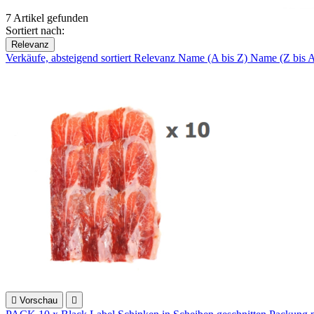
7 Artikel gefunden
Sortiert nach:
Relevanz
Verkäufe, absteigend sortiert
Relevanz
Name (A bis Z)
Name (Z bis 

Vorschau
