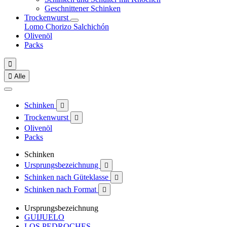
Geschnittener Schinken
Trockenwurst
Lomo
Chorizo
Salchichón
Olivenöl
Packs


Alle
Schinken

Trockenwurst

Olivenöl
Packs
Schinken
Ursprungsbezeichnung

Schinken nach Güteklasse

Schinken nach Format

Ursprungsbezeichnung
GUIJUELO
LOS PEDROCHES