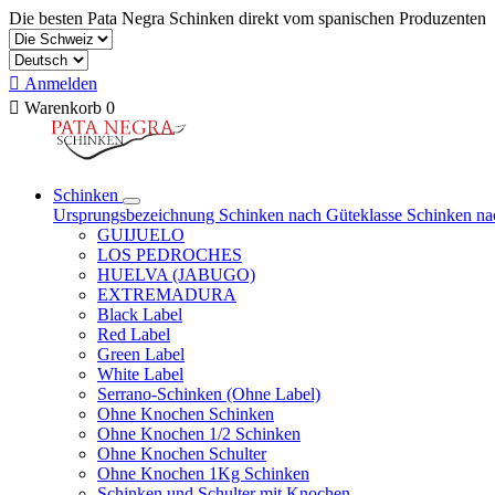
Die besten Pata Negra Schinken direkt vom spanischen Produzenten

Anmelden

Warenkorb
0
Schinken
Ursprungsbezeichnung
Schinken nach Güteklasse
Schinken na
GUIJUELO
LOS PEDROCHES
HUELVA (JABUGO)
EXTREMADURA
Black Label
Red Label
Green Label
White Label
Serrano-Schinken (Ohne Label)
Ohne Knochen Schinken
Ohne Knochen 1/2 Schinken
Ohne Knochen Schulter
Ohne Knochen 1Kg Schinken
Schinken und Schulter mit Knochen