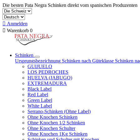
Die besten Pata Negra Schinken direkt vom spanischen Produzenten

Anmelden

Warenkorb
0
Schinken
Ursprungsbezeichnung
Schinken nach Güteklasse
Schinken na
GUIJUELO
LOS PEDROCHES
HUELVA (JABUGO)
EXTREMADURA
Black Label
Red Label
Green Label
White Label
Serrano-Schinken (Ohne Label)
Ohne Knochen Schinken
Ohne Knochen 1/2 Schinken
Ohne Knochen Schulter
Ohne Knochen 1Kg Schinken
Schinken und Schulter mit Knochen