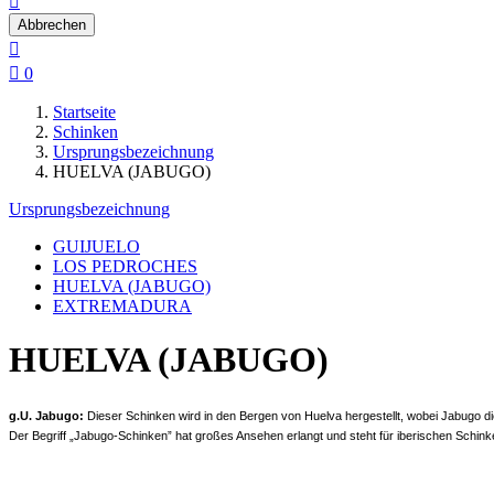

Abbrechen


0
Startseite
Schinken
Ursprungsbezeichnung
HUELVA (JABUGO)
Ursprungsbezeichnung
GUIJUELO
LOS PEDROCHES
HUELVA (JABUGO)
EXTREMADURA
HUELVA (JABUGO)
g.U. Jabugo:
Dieser Schinken wird in den Bergen von Huelva hergestellt, wobei Jabugo di
Der Begriff „Jabugo-Schinken” hat großes Ansehen erlangt und steht für iberischen Schink