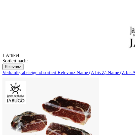
1 Artikel
Sortiert nach:
Relevanz
Verkäufe, absteigend sortiert
Relevanz
Name (A bis Z)
Name (Z bis 