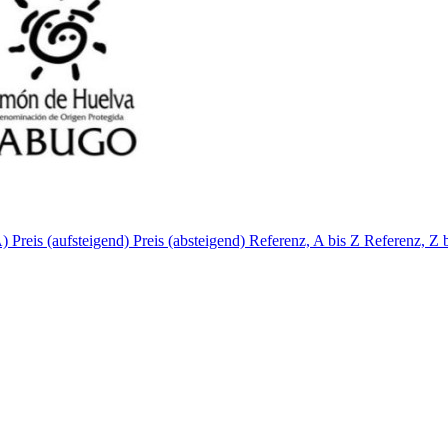
A)
Preis (aufsteigend)
Preis (absteigend)
Referenz, A bis Z
Referenz, Z 