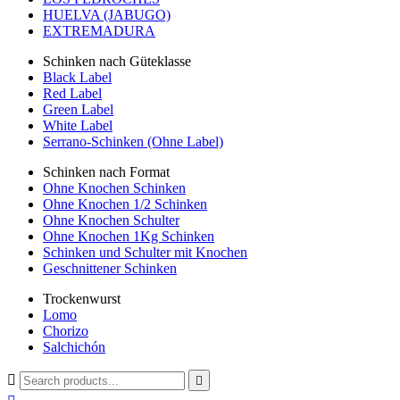
HUELVA (JABUGO)
EXTREMADURA
Schinken nach Güteklasse
Black Label
Red Label
Green Label
White Label
Serrano-Schinken (Ohne Label)
Schinken nach Format
Ohne Knochen Schinken
Ohne Knochen 1/2 Schinken
Ohne Knochen Schulter
Ohne Knochen 1Kg Schinken
Schinken und Schulter mit Knochen
Geschnittener Schinken
Trockenwurst
Lomo
Chorizo
Salchichón

