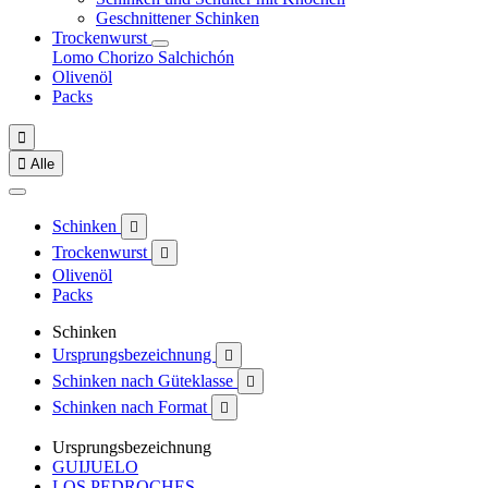
Geschnittener Schinken
Trockenwurst
Lomo
Chorizo
Salchichón
Olivenöl
Packs


Alle
Schinken

Trockenwurst

Olivenöl
Packs
Schinken
Ursprungsbezeichnung

Schinken nach Güteklasse

Schinken nach Format

Ursprungsbezeichnung
GUIJUELO
LOS PEDROCHES