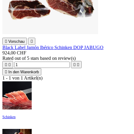

Vorschau

Black Label Jamón Ibérico Schinken DOP JABUGO
924,00 CHF
Rated
out of 5 stars based on
review(s)





In den Warenkorb
1 - 1 von 1 Artikel(n)
Schinken