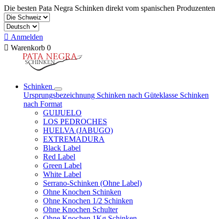
Die besten Pata Negra Schinken direkt vom spanischen Produzenten

Anmelden

Warenkorb
0
Schinken
Ursprungsbezeichnung
Schinken nach Güteklasse
Schinken
nach Format
GUIJUELO
LOS PEDROCHES
HUELVA (JABUGO)
EXTREMADURA
Black Label
Red Label
Green Label
White Label
Serrano-Schinken (Ohne Label)
Ohne Knochen Schinken
Ohne Knochen 1/2 Schinken
Ohne Knochen Schulter
Ohne Knochen 1Kg Schinken