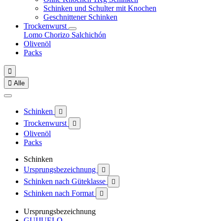
Schinken und Schulter mit Knochen
Geschnittener Schinken
Trockenwurst
Lomo
Chorizo
Salchichón
Olivenöl
Packs


Alle
Schinken

Trockenwurst

Olivenöl
Packs
Schinken
Ursprungsbezeichnung

Schinken nach Güteklasse

Schinken nach Format

Ursprungsbezeichnung
GUIJUELO