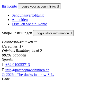
Ihr Konto
Toggle your account links

Sendungsverfolgung
Anmelden
Erstellen Sie ein Konto
Shop-Einstellungen
Toggle store information

Patanegra-schinken.ch
Cervantes, 17
Oficinas Ramblas, local 2
08201 Sabadell
Spanien

+34 910053713

info@patanegra-schinken.ch
© 2026 - The ducks in a row S.L.
Lade ...