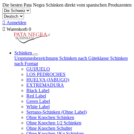
Die besten Pata Negra Schinken direkt vom spanischen Produzenten

Anmelden

Warenkorb
0
Schinken
Ursprungsbezeichnung
Schinken nach Güteklasse
Schinken
nach Format
GUIJUELO
LOS PEDROCHES
HUELVA (JABUGO)
EXTREMADURA
Black Label
Red Label
Green Label
White Label
Serrano-Schinken (Ohne Label)
Ohne Knochen Schinken
Ohne Knochen 1/2 Schinken
Ohne Knochen Schulter
Ohne Knochen 1Kg Schinken