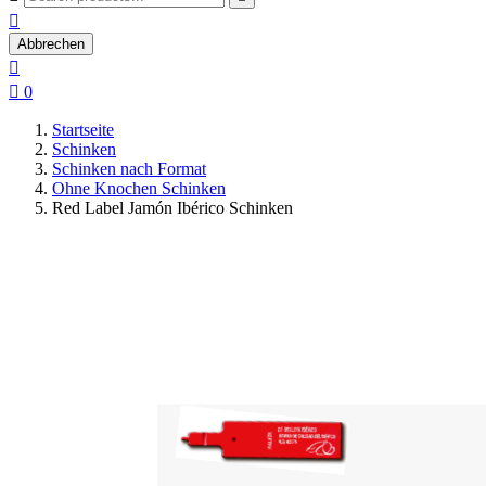

Abbrechen


0
Startseite
Schinken
Schinken nach Format
Ohne Knochen Schinken
Red Label Jamón Ibérico Schinken