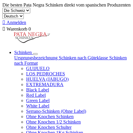
Die besten Pata Negra Schinken direkt vom spanischen Produzenten

Anmelden

Warenkorb
0
Schinken
Ursprungsbezeichnung
Schinken nach Güteklasse
Schinken
nach Format
GUIJUELO
LOS PEDROCHES
HUELVA (JABUGO)
EXTREMADURA
Black Label
Red Label
Green Label
White Label
Serrano-Schinken (Ohne Label)
Ohne Knochen Schinken
Ohne Knochen 1/2 Schinken
Ohne Knochen Schulter
Ohne Knochen 1Kg Schinken