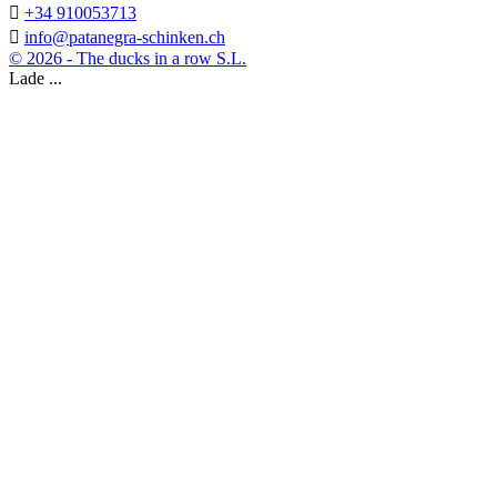

+34 910053713

info@patanegra-schinken.ch
© 2026 - The ducks in a row S.L.
Lade ...