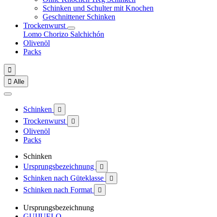
Schinken und Schulter mit Knochen
Geschnittener Schinken
Trockenwurst
Lomo
Chorizo
Salchichón
Olivenöl
Packs


Alle
Schinken

Trockenwurst

Olivenöl
Packs
Schinken
Ursprungsbezeichnung

Schinken nach Güteklasse

Schinken nach Format

Ursprungsbezeichnung
GUIJUELO