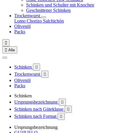
Schinken und Schulter mit Knochen
Geschnittener Schinken
Trockenwurst
Lomo
Chorizo
Salchichón
Olivenöl
Packs


Alle
Schinken

Trockenwurst

Olivenöl
Packs
Schinken
Ursprungsbezeichnung

Schinken nach Güteklasse

Schinken nach Format

Ursprungsbezeichnung
GUIJUELO