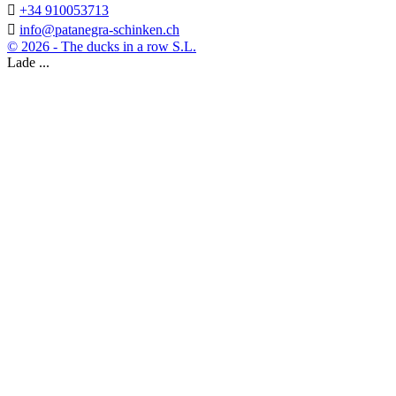

+34 910053713

info@patanegra-schinken.ch
© 2026 - The ducks in a row S.L.
Lade ...