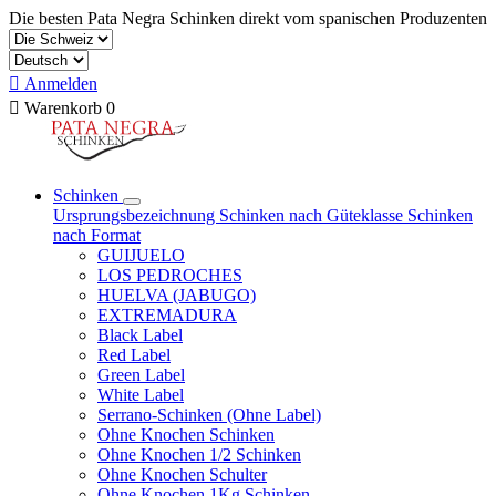
Die besten Pata Negra Schinken direkt vom spanischen Produzenten

Anmelden

Warenkorb
0
Schinken
Ursprungsbezeichnung
Schinken nach Güteklasse
Schinken
nach Format
GUIJUELO
LOS PEDROCHES
HUELVA (JABUGO)
EXTREMADURA
Black Label
Red Label
Green Label
White Label
Serrano-Schinken (Ohne Label)
Ohne Knochen Schinken
Ohne Knochen 1/2 Schinken
Ohne Knochen Schulter
Ohne Knochen 1Kg Schinken